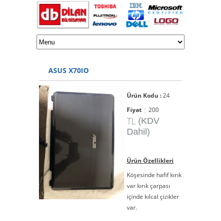
ASUS X70IO
Ürün Kodu :
24
:
Fiyat
200
TL
(KDV
Dahil)
Ürün Özellikleri
Köşesinde hafif kırık
var kırık çarpası
içinde kılcal çizikler
var.