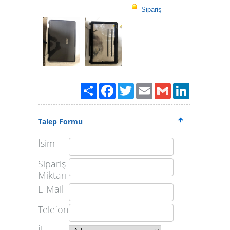
Sipariş
Paylaş
Facebook
Twitter
Email
Gmail
LinkedIn
Talep Formu
İsim
Sipariş
Miktarı
E-Mail
Telefon