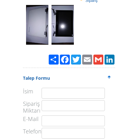
Sipariş
Paylaş
Facebook
Twitter
Email
Gmail
LinkedIn
Talep Formu
İsim
Sipariş
Miktarı
E-Mail
Telefon