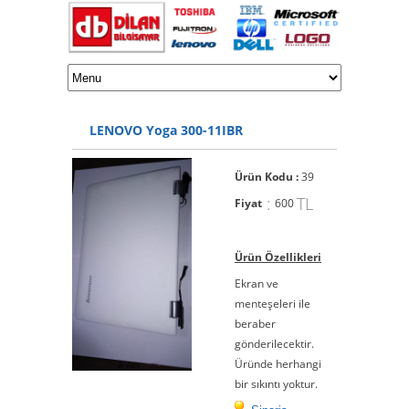
LENOVO Yoga 300-11IBR
Ürün Kodu :
39
:
TL
Fiyat
600
Ürün Özellikleri
Ekran ve
menteşeleri ile
beraber
gönderilecektir.
Üründe herhangi
bir sıkıntı yoktur.