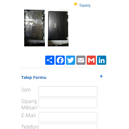
Sipariş
Paylaş
Facebook
Twitter
Email
Gmail
LinkedIn
Talep Formu
İsim
Sipariş
Miktarı
E-Mail
Telefon